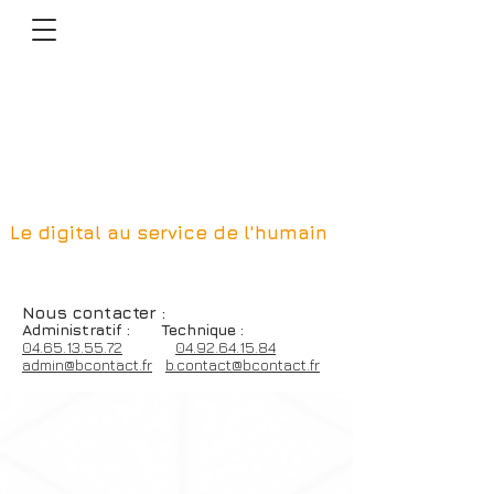
Le digital au service de l'humain
Nous contacter
:
Admin
istratif :
Technique :
0
4.65.13.55.72
04.92.64.15.84
admin@bcontact.fr
b.contact@bcontact.fr