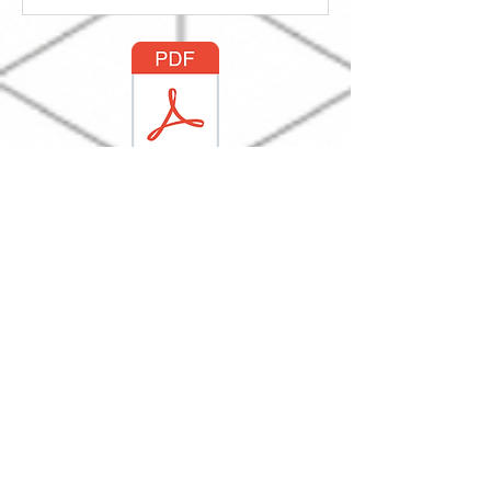
tempête de poudreuse : rien
n’empêche nos équipes de vous
accompagner dans votre
transformation digitale ! Aujourd’hui,
un photocopieur a pris la route… en
mode convoi exceptionnel ! B Contact
: vos solutions numériques, livrées
quoi qu’il arrive.
Nettoyer son smartphone et sa
tablette
Nettoyer ses e-mail