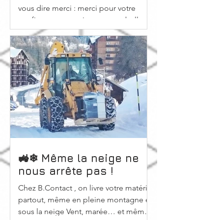
vous dire merci : merci pour votre
confiance, vos projets et cette belle
collaboration tout au long de l’année.
Toute l’équipe vous souhaite une belle
année 2026, pleine de réussites, de
projets ambitieux et de sérénité. On a
hâte de continuer à avancer à vos
côtés. -> Découvrez le message de la
direction en vidéo.
🚜❄ Même la neige ne
nous arrête pas !
Chez B.Contact , on livre votre matériel
partout, même en pleine montagne et
sous la neige Vent, marée… et même