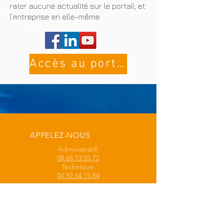
rater aucune actualité sur le portail, et
l’entreprise en elle-même.
Accès au portail
APPELEZ-NOUS
Administratif:
04.65.13.55.72
Technique:
04.92.64.15.84
E-MAIL
Administratif:
admin@bcontact.fr
Technique:
b.contact@bcontact.fr