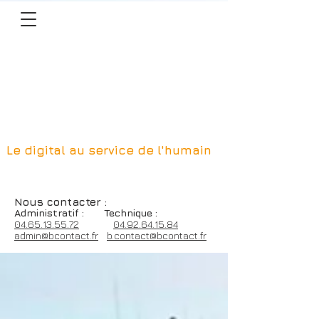
Le digital au service de l'humain
Nous contacter
:
Admin
istratif :
Technique :
0
4.65.13.55.72
04.92.64.15.84
admin@bcontact.fr
b.contact@bcontact.fr