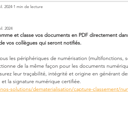
ble
uil. 2024
1 min de lecture
Nos partenaires
Evènements
Partenaires Loisirs et 
uil. 2024
omme et classe vos documents en PDF directement dans
e vos collègues qui seront notifiés. 
 tous les périphériques de numérisation (multifonctions, 
ctionne de la même façon pour les documents numérique
rez leur traçabilité, intégrité et origine en générant de
et la signature numérique certifiée.
r/nos-solutions/dematerialisation/capture-classement/nu