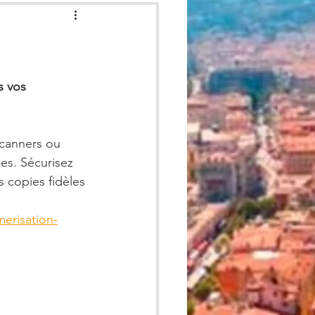
Associatifs
 vos 
scanners ou 
s. Sécurisez 
s copies fidèles 
merisation-