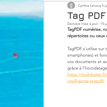
Actualité locale
Cynthia Lecocq
Eco-responsa
5 j
Tag PDF
Dernière mise à jour :
15 j
TagPDF numérise, n
répertoires ou ceux d
TagPDF s’utilise sur
smartphones) et fon
vos documents et assu
grâce à l’horodatage 
https://toshibatec.f
intelligente-tagpdf/