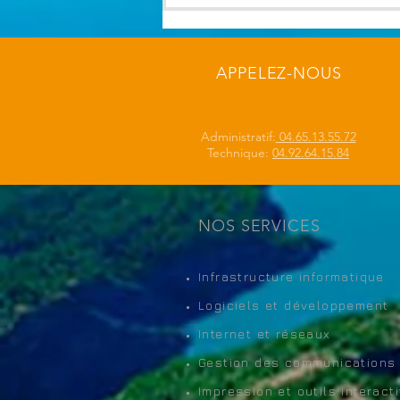
APPELEZ-NOUS
Administratif:
04.65.13.55.72
Technique:
04.92.64.15.84
NOS SERVICES
Infrastructure informatique
Logiciels et développement
Internet et réseaux
Gestion des communications
Impression et outils interacti