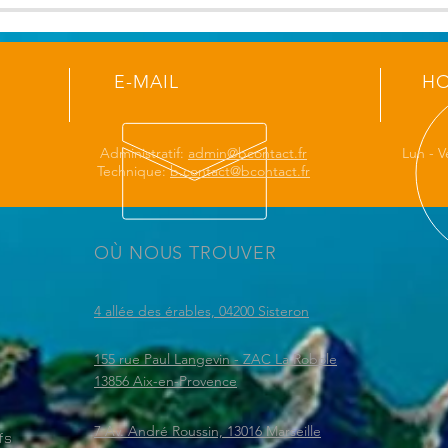
E-MAIL
HO
Administratif:
admin@bcontact.fr
Lun - V
Technique:
b.contact@bcontact.fr
OÙ NOUS TROUVER
4 allée des érables, 04200 Sisteron
155 rue Paul Langevin - ZAC La Robole
13856 Aix-en-Provence
7 Av. André Roussin, 13016 Marseille
fs