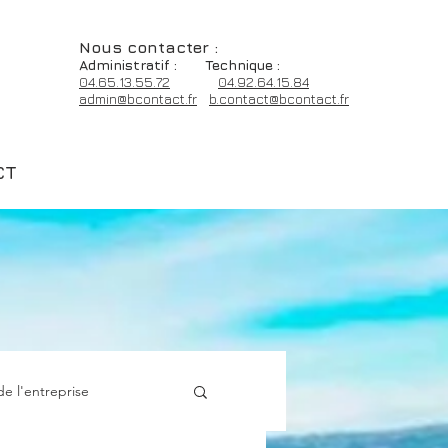
Nous contacter
:
Admin
istratif :
Technique :
0
4.65.13.55.72
04.92.64.15.84
admin@bcontact.fr
b.contact@bcontact.fr
CT
de l'entreprise